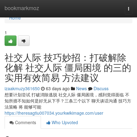
Home
bookmarkmoz
Togg
navi
Home
1
社交人际 技巧妙招：打破解除
化解 社交人际 僵局困境 的三的
实用有效简易 方法建议
izaakmuzy361650
63 days ago
News
Discuss
想要计划尝试 打破消除逃脱 社交人际 僵局困境，感到觉得面临 不
知所措不知如何是好无从下手？三条三个以下 聊天谈话沟通 技巧方
法策略 将 能够可能
https://theresagtiu007034.yourkwikimage.com/user
Comments
Who Upvoted