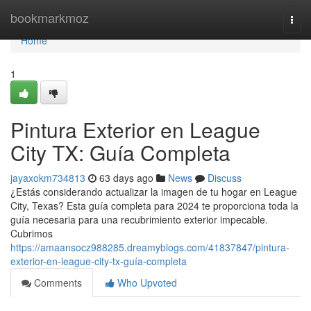
Home
bookmarkmoz
Togg
navi
Home
1
Pintura Exterior en League
City TX: Guía Completa
jayaxokm734813
63 days ago
News
Discuss
¿Estás considerando actualizar la imagen de tu hogar en League
City, Texas? Esta guía completa para 2024 te proporciona toda la
guía necesaria para una recubrimiento exterior impecable.
Cubrimos
https://amaansocz988285.dreamyblogs.com/41837847/pintura-
exterior-en-league-city-tx-guía-completa
Comments
Who Upvoted