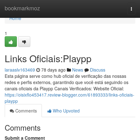
Home
bookmarkmoz
Togg
navi
Home
1
Links Oficiais:Playpp
laraaslv163469
78 days ago
News
Discuss
Esta página serve como hub oficial de verificação das nossas
redes e perfis externos, garantindo que você está seguindo os
canais oficiais da Playpp Canais Verificados: Website Oficial:
https://oisixflo453417.review-blogger.com/61893333/links-oficiais-
playpp
Comments
Who Upvoted
Comments
Submit a Comment