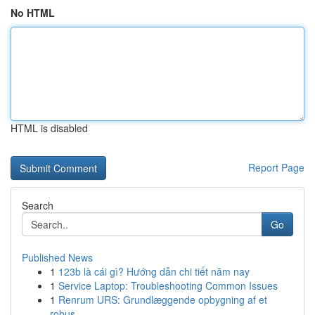
No HTML
HTML is disabled
Report Page
Search
Go
Published News
1
123b là cái gì? Hướng dẫn chi tiết năm nay
1
Service Laptop: Troubleshooting Common Issues
1
Renrum URS: Grundlæggende opbygning af et
robus...