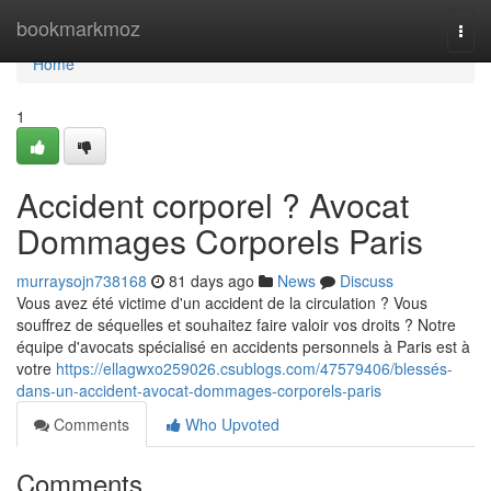
Home
bookmarkmoz
Togg
navi
Home
1
Accident corporel ? Avocat
Dommages Corporels Paris
murraysojn738168
81 days ago
News
Discuss
Vous avez été victime d'un accident de la circulation ? Vous
souffrez de séquelles et souhaitez faire valoir vos droits ? Notre
équipe d'avocats spécialisé en accidents personnels à Paris est à
votre
https://ellagwxo259026.csublogs.com/47579406/blessés-
dans-un-accident-avocat-dommages-corporels-paris
Comments
Who Upvoted
Comments