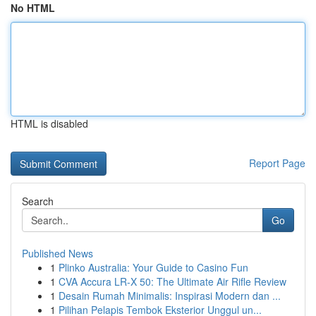
No HTML
HTML is disabled
Report Page
Search
Go
Published News
1
Plinko Australia: Your Guide to Casino Fun
1
CVA Accura LR-X 50: The Ultimate Air Rifle Review
1
Desain Rumah Minimalis: Inspirasi Modern dan ...
1
Pilihan Pelapis Tembok Eksterior Unggul un...