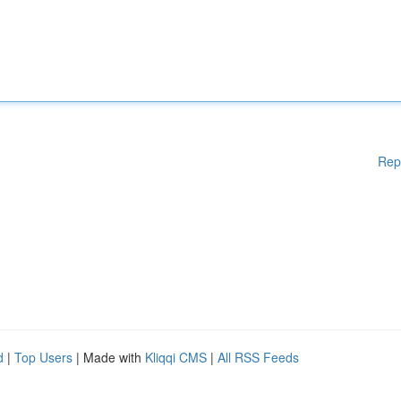
Rep
d
|
Top Users
| Made with
Kliqqi CMS
|
All RSS Feeds