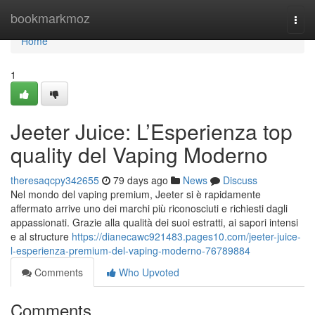
Home
bookmarkmoz
Togg
navi
Home
1
Jeeter Juice: L’Esperienza top
quality del Vaping Moderno
theresaqcpy342655
79 days ago
News
Discuss
Nel mondo del vaping premium, Jeeter si è rapidamente
affermato arrive uno dei marchi più riconosciuti e richiesti dagli
appassionati. Grazie alla qualità dei suoi estratti, ai sapori intensi
e al structure
https://dianecawc921483.pages10.com/jeeter-juice-
l-esperienza-premium-del-vaping-moderno-76789884
Comments
Who Upvoted
Comments