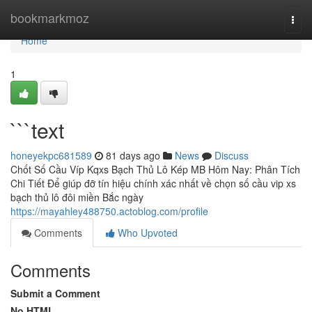
Home
bookmarkmoz
Togg
navi
Home
1
```text
honeyekpc681589
81 days ago
News
Discuss
Chốt Số Cầu Víp Kqxs Bạch Thủ Lô Kép MB Hôm Nay: Phân Tích
Chi Tiết Để giúp đỡ tín hiệu chính xác nhất về chọn số cầu vip xs
bạch thủ lô đôi miền Bắc ngày
https://mayahley488750.actoblog.com/profile
Comments
Who Upvoted
Comments
Submit a Comment
No HTML