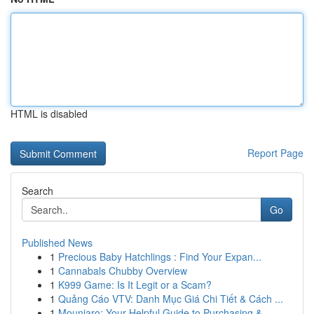
HTML is disabled
Report Page
Search
Go
Published News
1
Precious Baby Hatchlings : Find Your Expan...
1
Cannabals Chubby Overview
1
K999 Game: Is It Legit or a Scam?
1
Quảng Cáo VTV: Danh Mục Giá Chi Tiết & Cách ...
1
Mounjaro: Your Helpful Guide to Purchasing & ...