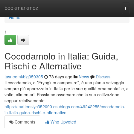
Home
bookmarkmoz
Togg
navi
Home
1
Cocodamolo in Italia: Guida,
Rischi e Alternative
tasneemkbig359305
78 days ago
News
Discuss
Il cocodamolo, o *Eryngium campestre*, è una pianta selvaggia
sempre più apprezzata in Italia per le sue qualità ornamentali e, a
volte, alimentari. Possiamo osservare che la sua coltivazione,
seppur relativamente
https://matteoslyc352090.csublogs.com/49242255/cocodamolo-
in-italia-guida-rischi-e-alternative
Comments
Who Upvoted