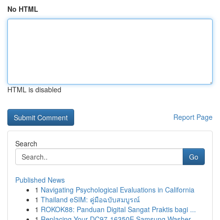
No HTML
HTML is disabled
Report Page
Search
Go
Published News
1
Navigating Psychological Evaluations in California
1
Thailand eSIM: คู่มือฉบับสมบูรณ์
1
ROKOK88: Panduan Digital Sangat Praktis bagi ...
1
Replacing Your DC97-16350E Samsung Washer