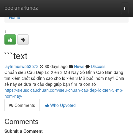
Home
bookmarkmoz
Togg
navi
Home
1
```text
laytnmusw553572
80 days ago
News
Discuss
Chuẩn siêu Cầu Đẹp Lô Xiên 3 MB Nay Số Đỉnh Cao Bạn đang
tìm kiếm chốt số đỉnh cao cho lô xiên 3 MB buổi hôm nay? Chia
sẻ này sẽ đưa ra cầu đẹp giúp bạn tìm ra con số
https://sieusoicauchuan.com/sieu-chuan-cau-dep-lo-xien-3-mb-
hom-nay/
Comments
Who Upvoted
Comments
Submit a Comment