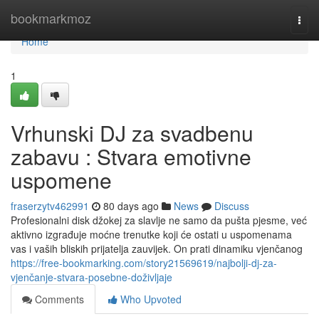
Home
bookmarkmoz
Togg
navi
Home
1
Vrhunski DJ za svadbenu
zabavu : Stvara emotivne
uspomene
fraserzytv462991
80 days ago
News
Discuss
Profesionalni disk džokej za slavlje ne samo da pušta pjesme, već
aktivno izgrađuje moćne trenutke koji će ostati u uspomenama
vas i vaših bliskih prijatelja zauvijek. On prati dinamiku vjenčanog
https://free-bookmarking.com/story21569619/najbolji-dj-za-
vjenčanje-stvara-posebne-doživljaje
Comments
Who Upvoted