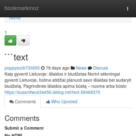
Home
bookmarkmoz
Togg
navi
Home
1
```text
poppysccb733655
79 days ago
News
Discuss
Kaip gyventi Lietuvoje: išlaidos ir biudžetas Norint sėkmingai
gyventi Lietuvoje, būtina atidžiai planuoti savo išlaidas bei sudaryti
biudžetą. Pagrindinės išlaidos apima būstą – nuoma arba būsto
https://susanifwu434456.isblog.net/text-58468370
Comments
Who Upvoted
Comments
Submit a Comment
No HTML