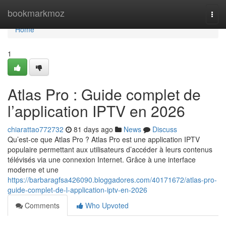
Home
bookmarkmoz
Togg
navi
Home
1
Atlas Pro : Guide complet de
l’application IPTV en 2026
chiarattao772732
81 days ago
News
Discuss
Qu’est-ce que Atlas Pro ? Atlas Pro est une application IPTV
populaire permettant aux utilisateurs d’accéder à leurs contenus
télévisés via une connexion Internet. Grâce à une interface
moderne et une
https://barbaragfsa426090.bloggadores.com/40171672/atlas-pro-
guide-complet-de-l-application-iptv-en-2026
Comments
Who Upvoted