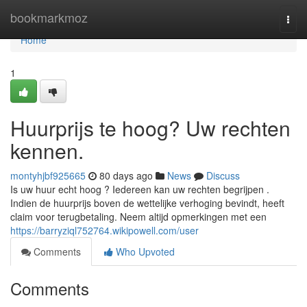
Home
bookmarkmoz
Togg
navi
Home
1
Huurprijs te hoog? Uw rechten
kennen.
montyhjbf925665
80 days ago
News
Discuss
Is uw huur echt hoog ? Iedereen kan uw rechten begrijpen .
Indien de huurprijs boven de wettelijke verhoging bevindt, heeft
claim voor terugbetaling. Neem altijd opmerkingen met een
https://barryziql752764.wikipowell.com/user
Comments
Who Upvoted
Comments