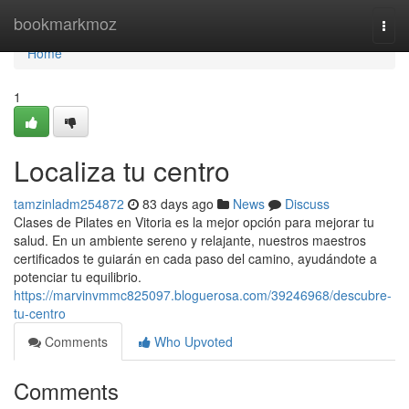
Home
bookmarkmoz
Togg
navi
Home
1
Localiza tu centro
tamzinladm254872
83 days ago
News
Discuss
Clases de Pilates en Vitoria es la mejor opción para mejorar tu
salud. En un ambiente sereno y relajante, nuestros maestros
certificados te guiarán en cada paso del camino, ayudándote a
potenciar tu equilibrio.
https://marvinvmmc825097.bloguerosa.com/39246968/descubre-
tu-centro
Comments
Who Upvoted
Comments