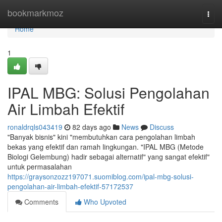
Home
bookmarkmoz
Togg
navi
Home
1
IPAL MBG: Solusi Pengolahan
Air Limbah Efektif
ronaldrqls043419
82 days ago
News
Discuss
"Banyak bisnis" kini "membutuhkan cara pengolahan limbah
bekas yang efektif dan ramah lingkungan. "IPAL MBG (Metode
Biologi Gelembung) hadir sebagai alternatif" yang sangat efektif"
untuk permasalahan
https://graysonzozz197071.suomiblog.com/ipal-mbg-solusi-
pengolahan-air-limbah-efektif-57172537
Comments
Who Upvoted