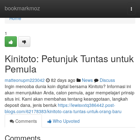
Home
bookmarkmoz
Togg
navi
Home
1
Kinitoto: Petunjuk Tuntas untuk
Pemula
matteonupm223042
82 days ago
News
Discuss
Ingin mencoba dunia koin digital bersama Kinitoto? Informasi ini
akan menunjukkan Anda, calon pemula, agar mempelajari prinsip
situs ini. Kami akan membahas tentang keanggotaan, langkah
deposit dana, jenis bentuk
https://lewisvxtq386442.post-
blogs.com/62178383/kinitoto-cara-tuntas-untuk-orang-baru
Comments
Who Upvoted
Comments