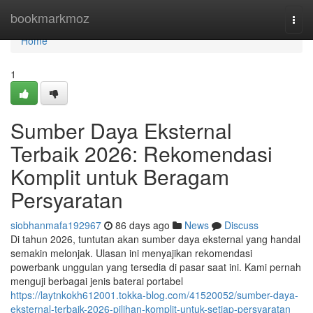
Home
bookmarkmoz
Togg
navi
Home
1
Sumber Daya Eksternal
Terbaik 2026: Rekomendasi
Komplit untuk Beragam
Persyaratan
siobhanmafa192967
86 days ago
News
Discuss
Di tahun 2026, tuntutan akan sumber daya eksternal yang handal
semakin melonjak. Ulasan ini menyajikan rekomendasi
powerbank unggulan yang tersedia di pasar saat ini. Kami pernah
menguji berbagai jenis baterai portabel
https://laytnkokh612001.tokka-blog.com/41520052/sumber-daya-
eksternal-terbaik-2026-pilihan-komplit-untuk-setiap-persyaratan