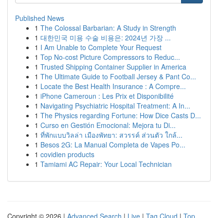
Published News
1
The Colossal Barbarian: A Study in Strength
1
대한민국 미용 수술 비용은: 2024년 가장 ...
1
I Am Unable to Complete Your Request
1
Top No-cost Picture Compressors to Reduc...
1
Trusted Shipping Container Supplier in America
1
The Ultimate Guide to Football Jersey & Pant Co...
1
Locate the Best Health Insurance : A Compre...
1
iPhone Cameroun : Les Prix et Disponibilité
1
Navigating Psychiatric Hospital Treatment: A In...
1
The Physics regarding Fortune: How Dice Casts D...
1
Curso en Gestión Emocional: Mejora tu Di...
1
ที่พักแบบวิลล่า เมืองพัทยา: สวรรค์ ส่วนตัว ใกล้...
1
Besos 2G: La Manual Completa de Vapes Po...
1
covidien products
1
Tamiami AC Repair: Your Local Technician
Copyright © 2026 |
Advanced Search
|
Live
|
Tag Cloud
|
Top