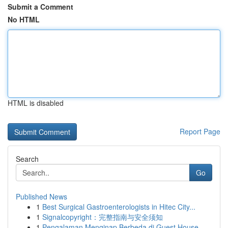
Submit a Comment
No HTML
HTML is disabled
Report Page
Search
Go
Published News
1
Best Surgical Gastroenterologists in Hitec City...
1
Signalcopyright：完整指南与安全须知
1
Pengalaman Menginap Berbeda di Guest House