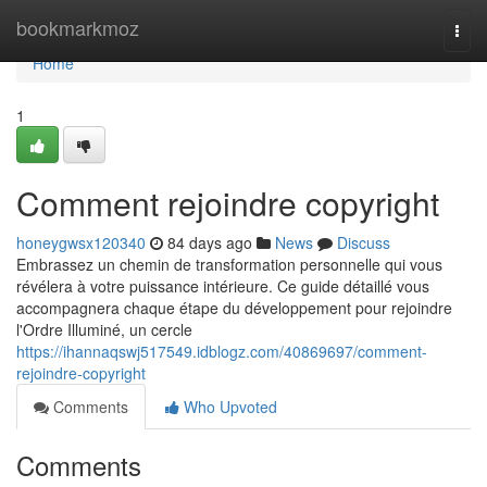
Home
bookmarkmoz
Togg
navi
Home
1
Comment rejoindre copyright
honeygwsx120340
84 days ago
News
Discuss
Embrassez un chemin de transformation personnelle qui vous
révélera à votre puissance intérieure. Ce guide détaillé vous
accompagnera chaque étape du développement pour rejoindre
l'Ordre Illuminé, un cercle
https://ihannaqswj517549.idblogz.com/40869697/comment-
rejoindre-copyright
Comments
Who Upvoted
Comments