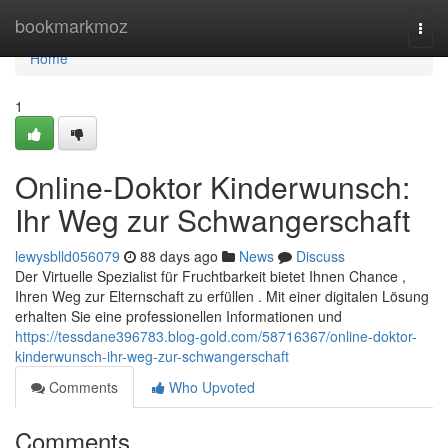
Home
bookmarkmoz
Togg
navi
Home
1
Online-Doktor Kinderwunsch:
Ihr Weg zur Schwangerschaft
lewysblld056079
88 days ago
News
Discuss
Der Virtuelle Spezialist für Fruchtbarkeit bietet Ihnen Chance ,
Ihren Weg zur Elternschaft zu erfüllen . Mit einer digitalen Lösung
erhalten Sie eine professionellen Informationen und
https://tessdane396783.blog-gold.com/58716367/online-doktor-
kinderwunsch-ihr-weg-zur-schwangerschaft
Comments
Who Upvoted
Comments