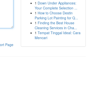
1
Down Under Appliances:
Your Complete Selection ...
1
How to Choose Destin
Parking Lot Painting for Q...
1
Finding the Best House
Cleaning Services in Cha...
1
Tempat Tinggal Ideal: Cara
Mencari
ort Page