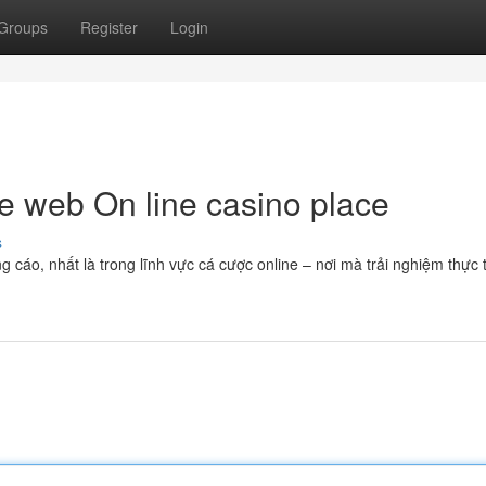
Groups
Register
Login
e web On line casino place
s
 cáo, nhất là trong lĩnh vực cá cược online – nơi mà trải nghiệm thực 