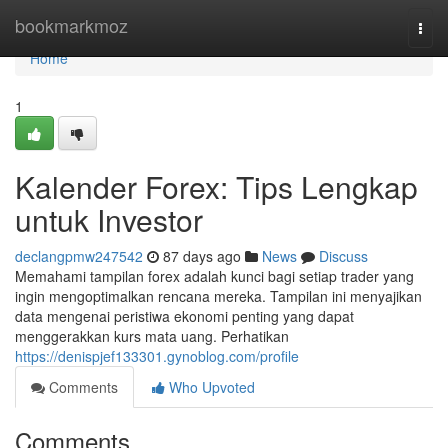
Home
bookmarkmoz
Togg
navi
Home
1
Kalender Forex: Tips Lengkap
untuk Investor
declangpmw247542
87 days ago
News
Discuss
Memahami tampilan forex adalah kunci bagi setiap trader yang
ingin mengoptimalkan rencana mereka. Tampilan ini menyajikan
data mengenai peristiwa ekonomi penting yang dapat
menggerakkan kurs mata uang. Perhatikan
https://denispjef133301.gynoblog.com/profile
Comments
Who Upvoted
Comments