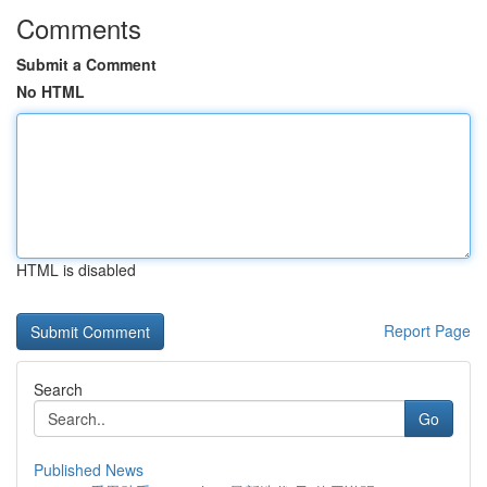
Comments
Submit a Comment
No HTML
HTML is disabled
Report Page
Search
Go
Published News