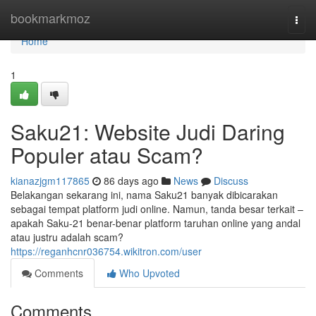
Home
bookmarkmoz
Togg
navi
Home
1
Saku21: Website Judi Daring
Populer atau Scam?
kianazjgm117865
86 days ago
News
Discuss
Belakangan sekarang ini, nama Saku21 banyak dibicarakan
sebagai tempat platform judi online. Namun, tanda besar terkait –
apakah Saku-21 benar-benar platform taruhan online yang andal
atau justru adalah scam?
https://reganhcnr036754.wikitron.com/user
Comments
Who Upvoted
Comments