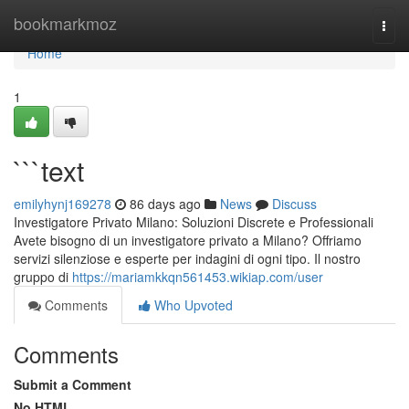
Home
bookmarkmoz
Togg
navi
Home
1
```text
emilyhynj169278
86 days ago
News
Discuss
Investigatore Privato Milano: Soluzioni Discrete e Professionali
Avete bisogno di un investigatore privato a Milano? Offriamo
servizi silenziose e esperte per indagini di ogni tipo. Il nostro
gruppo di
https://mariamkkqn561453.wikiap.com/user
Comments
Who Upvoted
Comments
Submit a Comment
No HTML