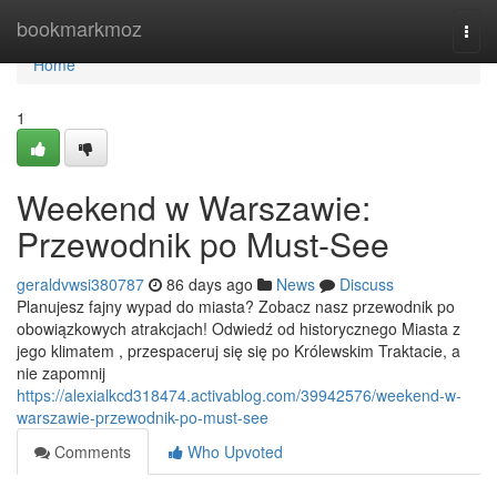
Home
bookmarkmoz
Togg
navi
Home
1
Weekend w Warszawie:
Przewodnik po Must-See
geraldvwsi380787
86 days ago
News
Discuss
Planujesz fajny wypad do miasta? Zobacz nasz przewodnik po
obowiązkowych atrakcjach! Odwiedź od historycznego Miasta z
jego klimatem , przespaceruj się się po Królewskim Traktacie, a
nie zapomnij
https://alexialkcd318474.activablog.com/39942576/weekend-w-
warszawie-przewodnik-po-must-see
Comments
Who Upvoted