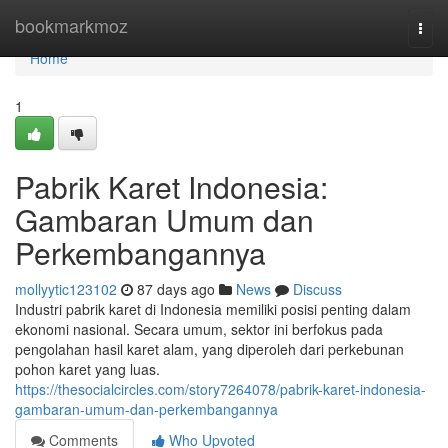
Home
bookmarkmoz
Togg
navi
Home
1
Pabrik Karet Indonesia:
Gambaran Umum dan
Perkembangannya
mollyytic123102
87 days ago
News
Discuss
Industri pabrik karet di Indonesia memiliki posisi penting dalam
ekonomi nasional. Secara umum, sektor ini berfokus pada
pengolahan hasil karet alam, yang diperoleh dari perkebunan
pohon karet yang luas.
https://thesocialcircles.com/story7264078/pabrik-karet-indonesia-
gambaran-umum-dan-perkembangannya
Comments
Who Upvoted