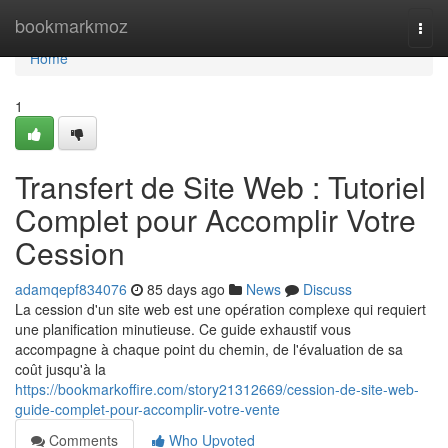
Home
bookmarkmoz
Togg
navi
Home
1
Transfert de Site Web : Tutoriel
Complet pour Accomplir Votre
Cession
adamqepf834076
85 days ago
News
Discuss
La cession d'un site web est une opération complexe qui requiert
une planification minutieuse. Ce guide exhaustif vous
accompagne à chaque point du chemin, de l'évaluation de sa
coût jusqu'à la
https://bookmarkoffire.com/story21312669/cession-de-site-web-
guide-complet-pour-accomplir-votre-vente
Comments
Who Upvoted