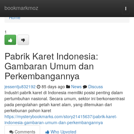
Home
bookmarkmoz
Togg
navi
Home
1
Pabrik Karet Indonesia:
Gambaran Umum dan
Perkembangannya
jessentju832192
85 days ago
News
Discuss
Industri pabrik karet di Indonesia memiliki posisi penting dalam
pertumbuhan nasional. Secara umum, sektor ini berkonsentrasi
pada pengolahan getah karet alam, yang ditemukan dari
perkebunan pohon karet
https://mysterybookmarks.com/story21415637/pabrik-karet-
indonesia-gambaran-umum-dan-perkembangannya
Comments
Who Upvoted