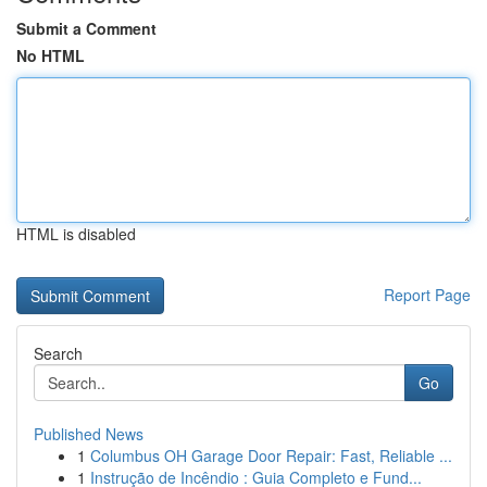
Submit a Comment
No HTML
HTML is disabled
Report Page
Search
Go
Published News
1
Columbus OH Garage Door Repair: Fast, Reliable ...
1
Instrução de Incêndio : Guia Completo e Fund...