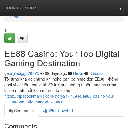
Home
bookmarkmoz
Togg
navi
Home
1
EE88 Casino: Your Top Digital
Gaming Destination
georgiacigg578675
89 days ago
News
Discuss
Tôi từng khá dè chừng khi nghe bạn bè nhắc đến EE88. Không
phải vì cái tên, mà vì tôi đã trải qua không ít nền tảng cá cược
khiến mình mất kiên nhẫn – từ lỗi hệ
https://tripsbookmarks.com/story21475944/ee88-casino-your-
ultimate-virtual-betting-destination
Comments
Who Upvoted
Comments