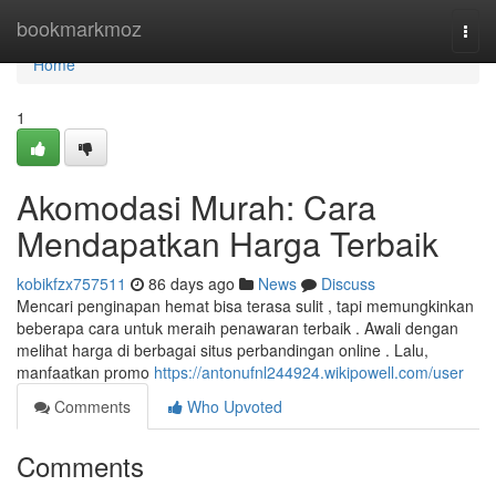
Home
bookmarkmoz
Togg
navi
Home
1
Akomodasi Murah: Cara
Mendapatkan Harga Terbaik
kobikfzx757511
86 days ago
News
Discuss
Mencari penginapan hemat bisa terasa sulit , tapi memungkinkan
beberapa cara untuk meraih penawaran terbaik . Awali dengan
melihat harga di berbagai situs perbandingan online . Lalu,
manfaatkan promo
https://antonufnl244924.wikipowell.com/user
Comments
Who Upvoted
Comments