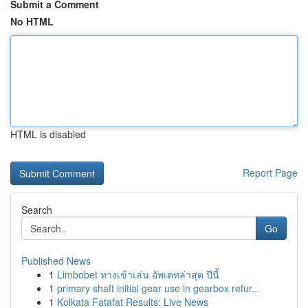
Submit a Comment
No HTML
HTML is disabled
Report Page
Search
Go
Published News
1
Limbobet ทางเข้าเล่น อัพเดทล่าสุด ปีนี้
1
primary shaft initial gear use in gearbox refur...
1
Kolkata Fatafat Results: Live News