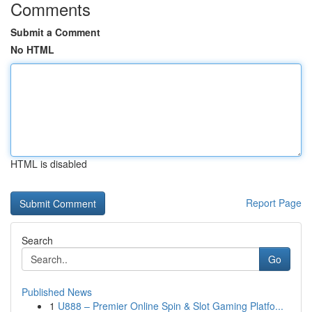
Comments
Submit a Comment
No HTML
HTML is disabled
Report Page
Search
Go
Published News
1
U888 – Premier Online Spin & Slot Gaming Platfo...