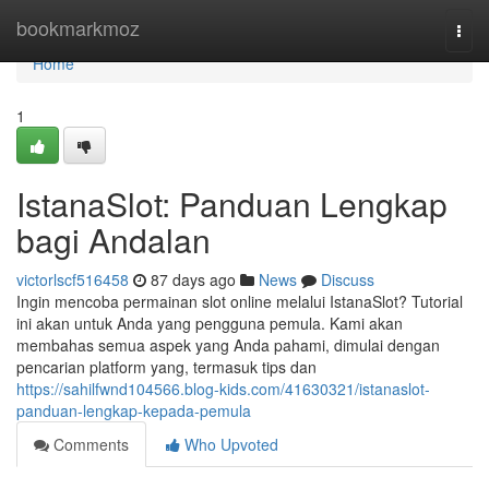
Home
bookmarkmoz
Togg
navi
Home
1
IstanaSlot: Panduan Lengkap
bagi Andalan
victorlscf516458
87 days ago
News
Discuss
Ingin mencoba permainan slot online melalui IstanaSlot? Tutorial
ini akan untuk Anda yang pengguna pemula. Kami akan
membahas semua aspek yang Anda pahami, dimulai dengan
pencarian platform yang, termasuk tips dan
https://sahilfwnd104566.blog-kids.com/41630321/istanaslot-
panduan-lengkap-kepada-pemula
Comments
Who Upvoted