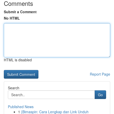
Comments
Submit a Comment
No HTML
HTML is disabled
Report Page
Search
Go
Published News
1
{Bimaspin: Cara Lengkap dan Link Unduh