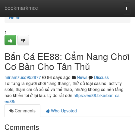
Home
bookmarkmoz
Togg
navi
Home
1
Bắn Cá EE88: Cẩm Nang Chơi
Cơ Bản Cho Tân Thủ
miriamzusq952877
86 days ago
News
Discuss
Tôi từng là người chơi “lang thang”, thử đủ loại casino, activity
slots, thậm chí cả xổ số và thể thao, nhưng không có nền tảng
nào khiến tôi ở lại lâu. Lý do rất đơn
https://ee88.bike/ban-ca-
ee88/
Comments
Who Upvoted
Comments