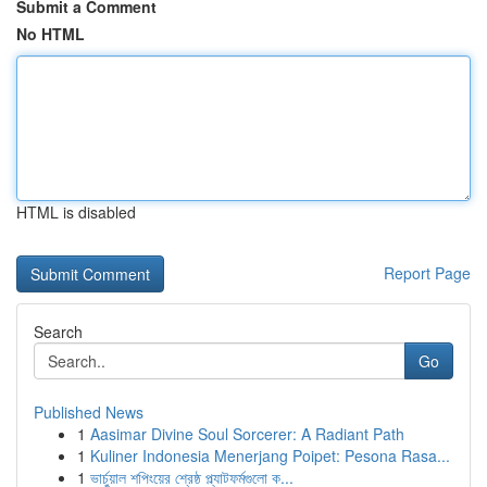
Submit a Comment
No HTML
HTML is disabled
Report Page
Search
Go
Published News
1
Aasimar Divine Soul Sorcerer: A Radiant Path
1
Kuliner Indonesia Menerjang Poipet: Pesona Rasa...
1
ভার্চুয়াল শপিংয়ের শ্রেষ্ঠ প্ল্যাটফর্মগুলো ক...