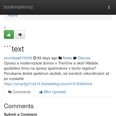
Home
bookmarkmoz
Togg
navi
Home
1
```text
arunvkaw570059
89 days ago
News
Discuss
Opravy a modernizácie domov v Trenčíne a okolí Hľadáte
spoľahlivú firmu na opravy apartmánov v tomto regióne?
Ponúkame široké spektrum služieb, od menších rekonštrukcií až
po rozsiahle
https://umaritjy314315.thelateblog.com/41518389/text
Comments
Who Upvoted
Comments
Submit a Comment