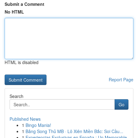
Submit a Comment
No HTML
HTML is disabled
Report Page
Search
Go
Published News
1
Bingo Mania!
1
Bảng Song Thủ MB · Lô Xiên Miền Bắc: Soi Cầu...
1
Experiencias Exclusivas en España : Un Memorable