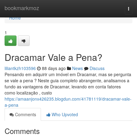
Home
bookmarkmoz
Togg
navi
Home
1
Dracamar Vale a Pena?
liliantkzh103596
88 days ago
News
Discuss
Pensando em adquirir um imóvel em Dracamar, mas se pergunta
se vale a pena ? Neste guia completo abrangente, analisamos a
fundo as vantagens de Dracamar, levando em conta fatores
como localização , custo
https://amaanjonx426235.blogdun.com/41781119/dracamar-vale-
a-pena
Comments
Who Upvoted
Comments