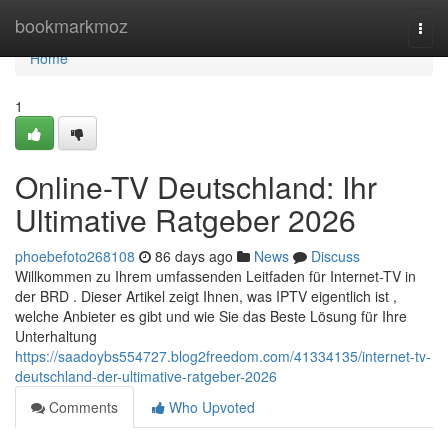
Home
bookmarkmoz
Togg
navi
Home
1
Online-TV Deutschland: Ihr
Ultimative Ratgeber 2026
phoebefoto268108
86 days ago
News
Discuss
Willkommen zu Ihrem umfassenden Leitfaden für Internet-TV in
der BRD . Dieser Artikel zeigt Ihnen, was IPTV eigentlich ist ,
welche Anbieter es gibt und wie Sie das Beste Lösung für Ihre
Unterhaltung
https://saadoybs554727.blog2freedom.com/41334135/internet-tv-
deutschland-der-ultimative-ratgeber-2026
Comments
Who Upvoted