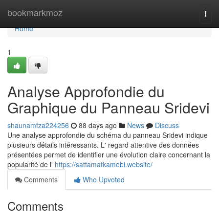
Home
bookmarkmoz
Togg
navi
Home
1
Analyse Approfondie du
Graphique du Panneau Sridevi
shaunamfza224256
88 days ago
News
Discuss
Une analyse approfondie du schéma du panneau Sridevi indique
plusieurs détails intéressants. L' regard attentive des données
présentées permet de identifier une évolution claire concernant la
popularité de l'
https://sattamatkamobi.website/
Comments
Who Upvoted
Comments