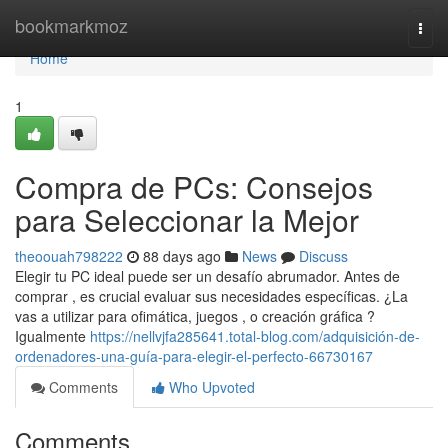
Home
bookmarkmoz
Togg
navi
Home
1
Compra de PCs: Consejos
para Seleccionar la Mejor
theoouah798222
88 days ago
News
Discuss
Elegir tu PC ideal puede ser un desafío abrumador. Antes de
comprar , es crucial evaluar sus necesidades específicas. ¿La
vas a utilizar para ofimática, juegos , o creación gráfica ?
Igualmente
https://nellvjfa285641.total-blog.com/adquisición-de-
ordenadores-una-guía-para-elegir-el-perfecto-66730167
Comments
Who Upvoted
Comments