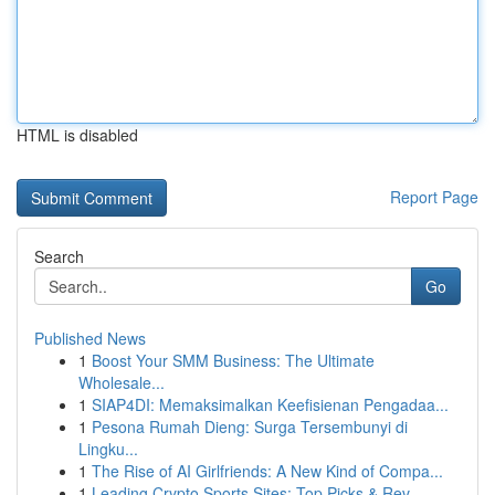
HTML is disabled
Report Page
Search
Go
Published News
1
Boost Your SMM Business: The Ultimate
Wholesale...
1
SIAP4DI: Memaksimalkan Keefisienan Pengadaa...
1
Pesona Rumah Dieng: Surga Tersembunyi di
Lingku...
1
The Rise of AI Girlfriends: A New Kind of Compa...
1
Leading Crypto Sports Sites: Top Picks & Rev...