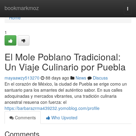
Home
bookmarkmoz
Togg
navi
Home
1
El Mole Poblano Tradicional:
Un Viaje Culinario por Puebla
mayaawzy513270
88 days ago
News
Discuss
En el corazón de México, la ciudad de Puebla se erige como un
santuario para los amantes del auténtico sabor. En sus calles
adoquinadas y mercados vibrantes, una tradición culinaria
ancestral resuena con fuerza: el
https://barbarazrma439232.yomoblog.com/profile
Comments
Who Upvoted
Comments