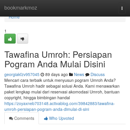
Home
bookmarkmoz
Togg
navi
Home
1
Tawafina Umroh: Persiapan
Pogram Anda Mulai Disini
georgiakfzv957045
89 days ago
News
Discuss
Mencari cara terbaik untuk menyusun pogram Umroh Anda?
Tawafina Umroh hadir sebagai solusi Anda. Kami menawarkan
paket lengkap mulai dari reservasi akomodasi Umroh, bantuan
copyright, hingga bimbingan handal
https://zoyaxneb703148.activablog.com/39842883/tawafina-
umroh-persiapan-pogram-anda-dimulai-di-sini
Comments
Who Upvoted