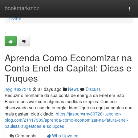
Home
bookmarkmoz
Togg
navi
Home
1
Aprenda Como Economizar na
Conta Enel da Capital: Dicas e
Truques
jaygliz627340
87 days ago
News
Discuss
Reduzir o montante da sua conta de energia da Enel em São
Paulo é possível com algumas medidas simples. Comece
observando seu uso de energia: identifique os equipamentos que
mais gastam eletricidade.
https://jasperwrny897261.anchor-
blog.com/21417389/aprenda-como-economizar-na-fatura-enel-
paulista-sugestões-e-soluções
Comments
Who Upvoted