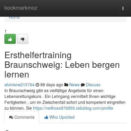
Home
bookmarkmoz
Togg
navi
Home
1
Ersthelfertraining
Braunschweig: Leben bergen
lernen
alvinierw215764
88 days ago
News
Discuss
In Braunschweig gibt es vielfältige Angebote für einen
Lebensrettungskurs . Ein Lehrgang vermittelt Ihnen wichtige
Fertigkeiten , um im Zwischenfall sofort und kompetent eingreifen
zu können. Sie
https://neilhcex876855.vidublog.com/profile
Comments
Who Upvoted