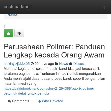
Home
bookmarkmoz
Togg
navi
Home
1
Perusahaan Polimer: Panduan
Lengkap kepada Orang Awam
alexiayizj366405
90 days ago
News
Discuss
Memulai kegiatan di sektor industri karet bisa jadi terasa sulit,
terutama bagi pemula. Tuntunan ini hadir untuk mengarahkan
Anda menjelajahi dasar-dasar proses karet, seperti pengambilan
material, mesin yang
https://baidubookmark.com/story21294366/pabrik-polimer-
petunjuk-detail-untuk-pemula
Comments
Who Upvoted