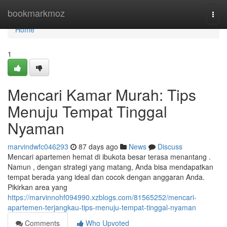
Home
bookmarkmoz
Togg
navi
Home
1
Mencari Kamar Murah: Tips
Menuju Tempat Tinggal
Nyaman
marvindwfc046293
87 days ago
News
Discuss
Mencari apartemen hemat di ibukota besar terasa menantang .
Namun , dengan strategi yang matang, Anda bisa mendapatkan
tempat berada yang ideal dan cocok dengan anggaran Anda.
Pikirkan area yang
https://marvinnohf094990.xzblogs.com/81565252/mencari-
apartemen-terjangkau-tips-menuju-tempat-tinggal-nyaman
Comments
Who Upvoted