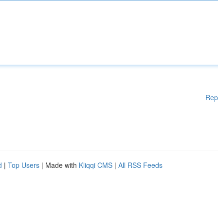
Rep
d
|
Top Users
| Made with
Kliqqi CMS
|
All RSS Feeds