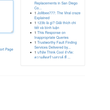
Replacements in San Diego
Co...
1
Jollibee777: The Viral craze
Explained
1
123b là gì? Giải thích chi
tiết và bình luận
1
This Response on
Inappropriate Queries
1
Trustworthy Fault Finding
Services Delivered by...
ort Page
1
บริษัท Think Cool จำกัด:
ความคิดสร้างสรรค์ ที่ ...