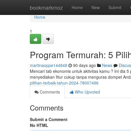
Home
bookmarkmoz
Home
New
Submit
Home
1
Program Termurah: 5 Pili
martinaoppe144848
90 days ago
News
Discus
Mencari tab ekonomis untuk aktivitas kamu ? Ini dia 5 p
menyediakan fitur cukup tanpa menguras dompet And
pilihan-terbaik-tahun-2024-78007496
Comments
Who Upvoted
Comments
Submit a Comment
No HTML