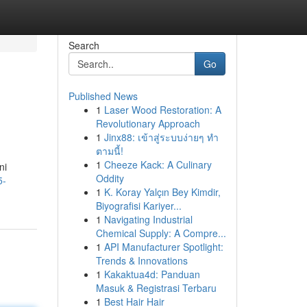
Search
Go
Published News
1
Laser Wood Restoration: A
Revolutionary Approach
1
Jinx88: เข้าสู่ระบบง่ายๆ ทำ
ตามนี้!
1
Cheeze Kack: A Culinary
ni
Oddity
5-
1
K. Koray Yalçın Bey Kimdir,
Biyografisi Kariyer...
1
Navigating Industrial
Chemical Supply: A Compre...
1
API Manufacturer Spotlight:
Trends & Innovations
1
Kakaktua4d: Panduan
Masuk & Registrasi Terbaru
1
Best Hair Hair