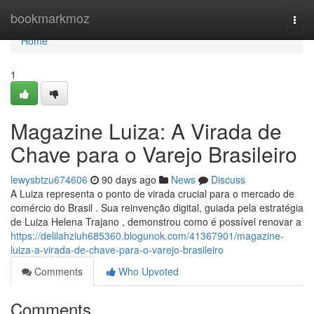
Home
bookmarkmoz
Togg
navi
Home
1
Magazine Luiza: A Virada de
Chave para o Varejo Brasileiro
lewysbtzu674606
90 days ago
News
Discuss
A Luiza representa o ponto de virada crucial para o mercado de
comércio do Brasil . Sua reinvenção digital, guiada pela estratégia
de Luiza Helena Trajano , demonstrou como é possível renovar a
https://delilahziuh685360.blogunok.com/41367901/magazine-
luiza-a-virada-de-chave-para-o-varejo-brasileiro
Comments
Who Upvoted
Comments