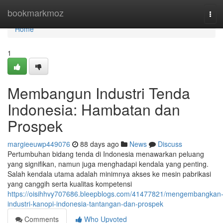
Home
bookmarkmoz
Tog
navi
Home
1
Membangun Industri Tenda
Indonesia: Hambatan dan
Prospek
margieeuwp449076
88 days ago
News
Discuss
Pertumbuhan bidang tenda di Indonesia menawarkan peluang
yang signifikan, namun juga menghadapi kendala yang penting.
Salah kendala utama adalah minimnya akses ke mesin pabrikasi
yang canggih serta kualitas kompetensi
https://oisihhvy707686.bleepblogs.com/41477821/mengembangkan
industri-kanopi-indonesia-tantangan-dan-prospek
Comments
Who Upvoted