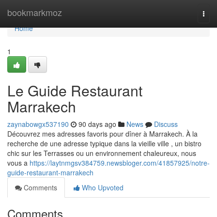
Home
bookmarkmoz
Togg
navi
Home
1
Le Guide Restaurant
Marrakech
zaynabowgx537190
90 days ago
News
Discuss
Découvrez mes adresses favoris pour dîner à Marrakech. À la
recherche de une adresse typique dans la vieille ville , un bistro
chic sur les Terrasses ou un environnement chaleureux, nous
vous a
https://laytnmgsv384759.newsbloger.com/41857925/notre-
guide-restaurant-marrakech
Comments
Who Upvoted
Comments